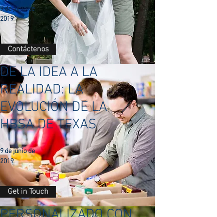
9 de junio de
2019
Contáctenos
DE LA IDEA A LA
REALIDAD: LA
EVOLUCIÓN DE LA
HBSA DE TEXAS
9 de junio de
2019
Get in Touch
PERSONALIZADO CON