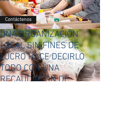
Contáctenos
UNA ORGANIZACIÓN
LOCAL SIN FINES DE
LUCRO HACE DECIRLO
TODO CON UNA
RECAUDACIÓN DE
FONDOS DURANTE EL
VERANO
June 9, 2019
Contáctenos