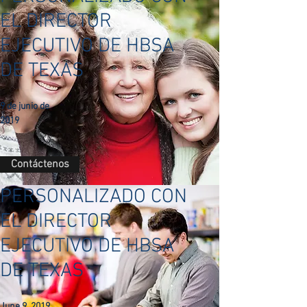
EL DIRECTOR
EJECUTIVO DE HBSA
DE TEXAS
9 de junio de
2019
Contáctenos
PERSONALIZADO CON
EL DIRECTOR
EJECUTIVO DE HBSA
DE TEXAS
June 9, 2019