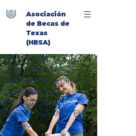
Asociación
de Becas de
Texas
(HBSA)
UNA ORGANIZACIÓN
LOCAL SIN FINES DE
LUCRO HACE DECIRLO
TODO CON UNA
RECAUDACIÓN DE
FONDOS DURANTE EL
VERANO